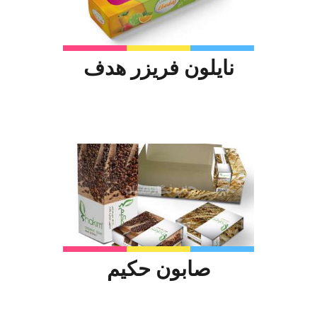
نایلون فریزر هدف
صابون حکیم