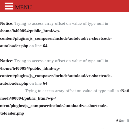
MENU
نگارستان
Notice
: Trying to access array offset on value of type null in
شرکت چاپ و بسته بندی
/home/h400894/public_html/wp-
content/plugins/js_composer/include/autoload/vc-shortcode-
autoloader.php
on line
64
درباره ما
اخبار
Notice
: Trying to access array offset on value of type null in
محصولات
/home/h400894/public_html/wp-
خدمات
content/plugins/js_composer/include/autoload/vc-shortcode-
صفحه اصلی
autoloader.php
on line
64
: Trying to access array offset on value of type null in
Not
جعبه ماسک
ome/h400894/public_html/wp-
ntent/plugins/js_composer/include/autoload/vc-shortcode-
toloader.php
نظرات (0)
64
on l